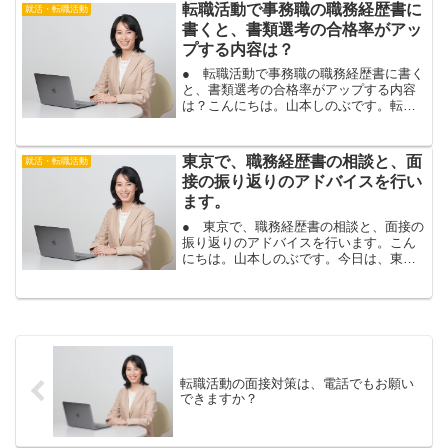
た。「職務経歴書の添削で、ＷＥＢエン
転職活動で事務職の職務経歴書に
就活・転職活動
トリーシートの相談もでき...
書くと、書類選考の合格率がアッ
プする内容は？
● 転職活動で事務職の職務経歴書に書く
と、書類選考の合格率がアップする内容
は？こんにちは。山本しのぶです。転職
相談にお越し頂くお客様の中には、事務
の仕事を経験して、転職活動を行われて
いる方も多いです。事務の仕事を経験し
東京で、職務経歴書の相談と、面
就活・転職活動
て転職活動を行われてい...
接の振り返りのアドバイスを行い
ます。
● 東京で、職務経歴書の相談と、面接の
振り返りのアドバイスを行います。こん
にちは。山本しのぶです。今日は、東京
で、対面で、転職相談を２名様と行いま
す。１名は、職務経歴書のご相談、もう
１名は、職務経歴書添削と、面接の振り
返りのアドバイスを行い...
転職活動の面接対策は、電話でもお願い
できますか？