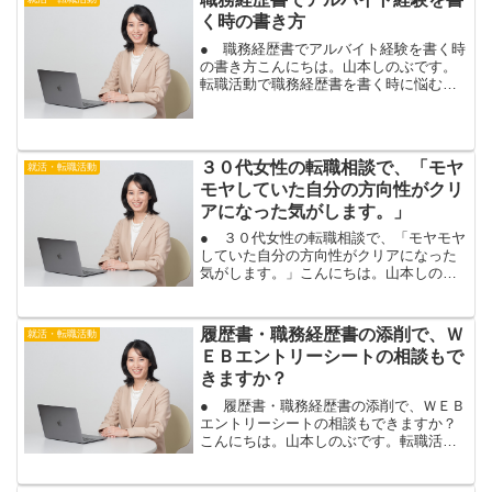
く時の書き方
● 職務経歴書でアルバイト経験を書く時
の書き方こんにちは。山本しのぶです。
転職活動で職務経歴書を書く時に悩むの
が、職歴の書き方ですね。今日は、アル
バイトの経験を職務経歴書に書くときの
書き方について、お伝えします。アルバ
イトの経験も、職務経歴...
３０代女性の転職相談で、「モヤ
就活・転職活動
モヤしていた自分の方向性がクリ
アになった気がします。」
● ３０代女性の転職相談で、「モヤモヤ
していた自分の方向性がクリアになった
気がします。」こんにちは。山本しのぶ
です。あなたも、転職活動に向けて、具
体的な行動に、移れますよ。今の仕事に
不満を感じていたり、転職を考えている
履歴書・職務経歴書の添削で、Ｗ
就活・転職活動
けれど、どうすれば良い...
ＥＢエントリーシートの相談もで
きますか？
● 履歴書・職務経歴書の添削で、ＷＥＢ
エントリーシートの相談もできますか？
こんにちは。山本しのぶです。転職活動
の履歴書・職務経歴書の添削にお申込み
頂いたお客様から、ご質問を頂きまし