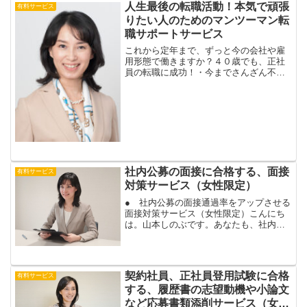
社員になれますよ。契約社員や正社員に
人生最後の転職活動！本気で頑張
有料サービス
なれれば、今いる会社でキ...
りたい人のためのマンツーマン転
職サポートサービス
これから定年まで、ずっと今の会社や雇
用形態で働きますか？４０歳でも、正社
員の転職に成功！・今までさんざん不合
格だったのに、いきなり２社から内
定！・書類選考が全然通らなかったの
に、複数の会社から内定！・正社員の転
職をあきらめたのに、リベンジ転...
社内公募の面接に合格する、面接
有料サービス
対策サービス（女性限定）
● 社内公募の面接通過率をアップさせる
面接対策サービス（女性限定）こんにち
は。山本しのぶです。あなたも、社内公
募の面接に合格します。社内公募の面接
は、応募理由や自己ＰＲ、応募先の部署
でやりたい仕事などを質問される場合が
多いです。面接で経験や...
契約社員、正社員登用試験に合格
有料サービス
する、履歴書の志望動機や小論文
など応募書類添削サービス（女性