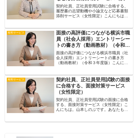
限定）
契約社員、正社員登用試験に合格する、
履歴書の志望動機や小論文など応募書類
添削サービス（女性限定）こんにちは。
山本しのぶです。あなたも、契約社員や
正社員登用試験に、合格しますよ。契約
社員や正社員登用試験に応募する場合、
面接の高評価につながる横浜市職
有料サービス
履歴書・職務経歴書や、小...
員（社会人採用）エントリーシー
トの書き方（動画教材）（令和３
年度版）
面接の高評価につながる横浜市職員（社
会人採用）エントリーシートの書き方
（動画教材）（令和３年度版）こんにち
は。山本しのぶです。横浜市職員（社会
人採用）に応募するときに必要となる、
エントリーシートの書き方について、質
契約社員、正社員登用試験の面接
有料サービス
問項目の書き方のポイントを...
に合格する、面接対策サービス
（女性限定）
契約社員、正社員登用試験の面接に合格
する、面接対策サービス（女性限定）こ
んにちは。山本しのぶです。あなたも、
社員登用試験に合格し、契約社員や正社
員になれますよ。今、アルバイトや契約
社員として働いている場合、条件を満た
せば社員登用制度に応募し...