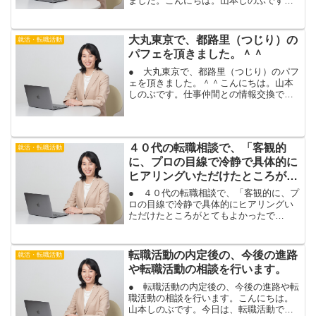
ました。こんにちは。山本しのぶです。
ＩＴ関係の部署で事務をされているお客
様が、システムエンジニア（ＳＥ）や社
内ＳＥで転職を希望して、転職相談にお
大丸東京で、都路里（つじり）の
就活・転職活動
越し頂きました。転職し...
パフェを頂きました。＾＾
● 大丸東京で、都路里（つじり）のパフ
ェを頂きました。＾＾こんにちは。山本
しのぶです。仕事仲間との情報交換で、
久しぶりに、大丸東京に入っている、都
路里（つじり）に、パフェを食べに行き
ました。私は、京都出身なのですが、都
路里は、京都のお店なの...
４０代の転職相談で、「客観的
就活・転職活動
に、プロの目線で冷静で具体的に
ヒアリングいただけたところがと
てもよかったです。」
● ４０代の転職相談で、「客観的に、プ
ロの目線で冷静で具体的にヒアリングい
ただけたところがとてもよかったで
す。」こんにちは。山本しのぶです。転
職活動全般のご相談にお越し頂いた、４
０代女性のお客様から、転職相談のご感
転職活動の内定後の、今後の進路
就活・転職活動
想を頂きました。複数の職場...
や転職活動の相談を行います。
● 転職活動の内定後の、今後の進路や転
職活動の相談を行います。こんにちは。
山本しのぶです。今日は、転職活動で内