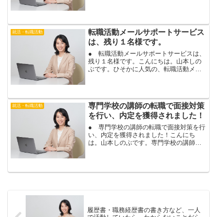
定が出たお客様の、内定を受けるか、転
職活動を継続するか、今後の進路や転職
活動の相談を行います。転職相談は、転
職活動で内定をとるアド...
転職活動メールサポートサービス
就活・転職活動
は、残り１名様です。
● 転職活動メールサポートサービスは、
残り１名様です。こんにちは。山本しの
ぶです。ひそかに人気の、転職活動メー
ルサポートサービスですが、残り１名様
になりました。転職活動メールサポート
サービスは、１か月間、書類選考や面接
など、転職活動のご相談...
専門学校の講師の転職で面接対策
就活・転職活動
を行い、内定を獲得されました！
● 専門学校の講師の転職で面接対策を行
い、内定を獲得されました！こんにち
は。山本しのぶです。専門学校の講師を
経験され、同じ講師の仕事で転職を希望
して、面接対策を行ったお客様から、内
定のご報告を頂きました！おめでとうご
ざいます！専門学校の講師...
履歴書・職務経歴書の書き方など、一人