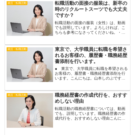
転職活動の面接の服装は、新卒の
就活・転職活動
時のリクルートスーツでも大丈夫
ですか？
転職活動の面接の服装（女性）は、動画
でも説明しています。よろしければ、こ
ちらも参考になさってくださいね。・女
性の転職活動で、面接の服装は、どのよ
うな服がいいの？転職活動の面接の服装
は、新卒の時のリクルートスーツでも大
東京で、大学職員に転職を希望さ
就活・転職活動
丈夫ですか？こんにちは。...
れるお客様の、履歴書・職務経歴
書添削を行います。
● 東京で、大学職員に転職を希望される
お客様の、履歴書・職務経歴書添削を行
います。こんにちは。山本しのぶです。
今日は、東京で、面談形式で、大学職員
に転職を希望されるお客様の、履歴書・
職務経歴書添削を行います。中途採用の
職務経歴書の作成代行を、おすす
就活・転職活動
大学職員は、人気の職種...
めしない理由
転職活動の職務経歴書については、動画
でも、説明しています。職務経歴書の作
成代行を、おすすめしない理由こんにち
は。山本しのぶです。転職活動で、職務
経歴書を作成するとき、自分１人で書く
か、添削サービスを利用するか、作成代