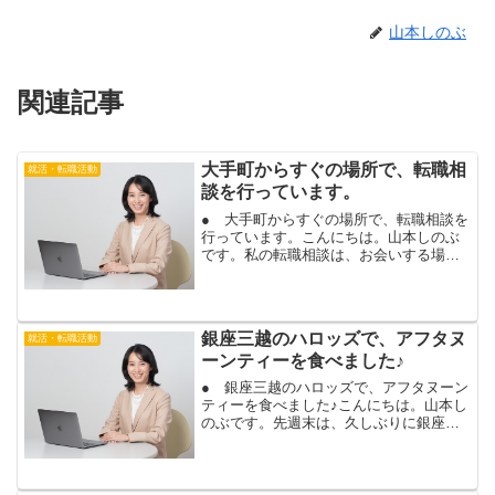
山本しのぶ
関連記事
大手町からすぐの場所で、転職相
就活・転職活動
談を行っています。
● 大手町からすぐの場所で、転職相談を
行っています。こんにちは。山本しのぶ
です。私の転職相談は、お会いする場合
は、東京駅のホテルのラウンジで、転職
活動全般のご相談や、履歴書・職務経歴
書の添削、面接対策を行っています。お
会いするホテルは、東京...
銀座三越のハロッズで、アフタヌ
就活・転職活動
ーンティーを食べました♪
● 銀座三越のハロッズで、アフタヌーン
ティーを食べました♪こんにちは。山本し
のぶです。先週末は、久しぶりに銀座に
行きました。銀座で気になっていたの
が、銀座三越に入っている、ハロッズの
アフタヌーンティーです。以前にも１
度、銀座三越のハロッズに...