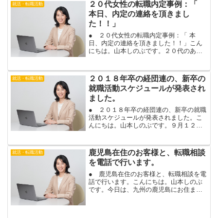
２０代女性の転職内定事例：「
就活・転職活動
本日、内定の連絡を頂きまし
た！！」
● ２０代女性の転職内定事例：「 本
日、内定の連絡を頂きました！！」こん
にちは。山本しのぶです。２０代のあな
たも、キャリアアップの転職に、成功し
ますよ。２０代の転職は、これまでの経
験に加えて、熱意やポテンシャルも、重
２０１８年卒の経団連の、新卒の
就活・転職活動
視されます。転職活動では...
就職活動スケジュールが発表され
ました。
● ２０１８年卒の経団連の、新卒の就職
活動スケジュールが発表されました。こ
んにちは。山本しのぶです。９月１２日
に、経団連の会長の記者会見で、２０１
８年卒の学生さんの就活スケジュール
が、発表されました。２０１８年卒の経
鹿児島在住のお客様と、転職相談
就活・転職活動
団連の新卒の就活スケジュ...
を電話で行います。
● 鹿児島在住のお客様と、転職相談を電
話で行います。こんにちは。山本しのぶ
です。今日は、九州の鹿児島にお住まい
のお客様と、転職相談を電話で行いま
す。対面の転職相談は、東京で行ってい
ますが、電話やスカイプのご相談は、鹿