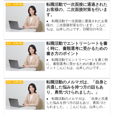
児島や、九州にお住まいの...
転職活動で一次面接に通過された
就活・転職活動
お客様の、二次面接対策を行いま
す。
● 転職活動で一次面接に通過されたお客
様の、二次面接対策を行います。こんに
ちは。山本しのぶです。日曜日の今日
は、転職活動で１次面接に通過されたお
客様の、２次面接対策を、東京で行いま
す。転職活動の面接対策は、土日も行っ
転職活動でエントリーシートを書
就活・転職活動
ています。平日夜の転職相...
く時に、書類選考に受かるための
書き方のポイント
● 転職活動でエントリーシートを書く時
に、書類選考に受かるための書き方のポ
イントこんにちは。山本しのぶです。転
職活動では、書類選考は履歴書や職務経
歴書で行われる場合が多いですね。ただ
し、企業によっては、企業が独自に作成
転職活動のメルマガは、「自身と
就活・転職活動
したエントリーシートで...
共通した悩みを持つ方の話もあ
り、勇気づけられました。」
● 転職活動のメルマガは、「自身と共通
した悩みを持つ方の話もあり、勇気づけ
られました。」こんにちは。山本しのぶ
です。あなたも、自分と共通した悩みを