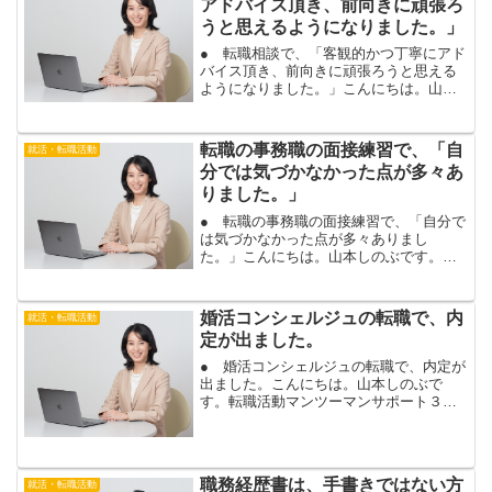
アドバイス頂き、前向きに頑張ろ
うと思えるようになりました。」
● 転職相談で、「客観的かつ丁寧にアド
バイス頂き、前向きに頑張ろうと思える
ようになりました。」こんにちは。山本
しのぶです。あなたも、転職活動に、前
向きに、取り組めるようになりますよ。
転職活動は、１人で頑張っていると、い
転職の事務職の面接練習で、「自
就活・転職活動
ろいろな壁に、ぶち当た...
分では気づかなかった点が多々あ
りました。」
● 転職の事務職の面接練習で、「自分で
は気づかなかった点が多々ありまし
た。」こんにちは。山本しのぶです。あ
なたも、面接の受け答えがレベルアップ
し、内定に繋がります。転職活動は、面
接に落ちた場合も、企業から理由を教え
婚活コンシェルジュの転職で、内
就活・転職活動
てもらえないことが、ほとん...
定が出ました。
● 婚活コンシェルジュの転職で、内定が
出ました。こんにちは。山本しのぶで
す。転職活動マンツーマンサポート３か
月コースにお申込み頂いているお客様か
ら、婚活コンシェルジュで内定のご報告
を頂きました！おめでとうございます！
今回のお客様は、転職活動...
職務経歴書は、手書きではない方
就活・転職活動