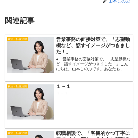
山本しのぶ
関連記事
営業事務の面接対策で、「志望動
就活・転職活動
機など、話すイメージがつきまし
た！」
● 営業事務の面接対策で、「志望動機な
ど、話すイメージがつきました！」こん
にちは。山本しのぶです。あなたも、営
業事務の中途採用で、内定が出ますよ。
面接でよくある質問の１つが、志望動機
です。営業事務の志望動機は、答え方に
１－１
就活・転職活動
悩む場合も、多いですね...
１－１
転職相談で、「客観的かつ丁寧に
就活・転職活動