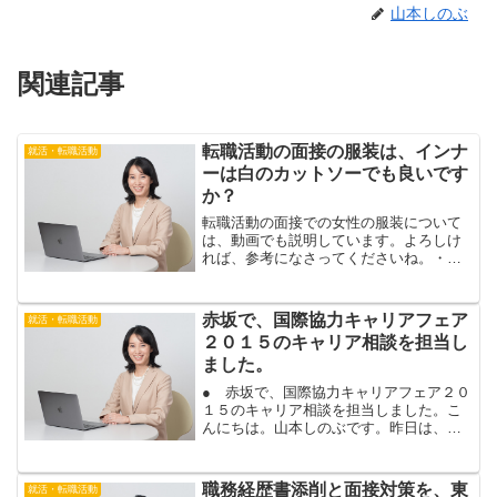
山本しのぶ
関連記事
転職活動の面接の服装は、インナ
就活・転職活動
ーは白のカットソーでも良いです
か？
転職活動の面接での女性の服装について
は、動画でも説明しています。よろしけ
れば、参考になさってくださいね。・女
性の転職活動で、面接の服装は、どのよ
うな服がいいの？転職活動の面接の服装
は、インナーは白のカットソーでも良い
赤坂で、国際協力キャリアフェア
就活・転職活動
ですか？こんにちは。山本...
２０１５のキャリア相談を担当し
ました。
● 赤坂で、国際協力キャリアフェア２０
１５のキャリア相談を担当しました。こ
んにちは。山本しのぶです。昨日は、赤
坂にあるＴＫＰ赤坂駅カンファレンスセ
ンターで、国際協力キャリアフェア２０
１５が開催されました。私は、キャリア
職務経歴書添削と面接対策を、東
就活・転職活動