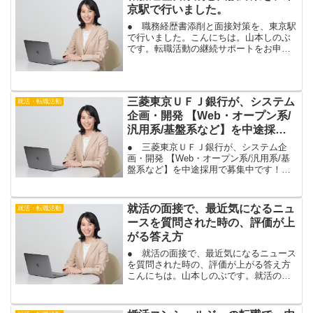
相談を担当させて頂きま...
京駅で行いました。
● 職務経歴書添削と面接対策を、東京駅
で行いました。こんにちは。山本しのぶ
です。転職活動の継続サポートをお申込
み頂いている男性のお客様と、３回目の
転職相談を行いました。今回のお客様
は、転職活動マンツーマンサポートの３
ヶ月コースにお申込み頂い...
三菱東京ＵＦＪ銀行が、システム
就活・転職活動
企画・開発 【Web・オープン系/
汎用系/基盤系など】を中途採用
で募集中です！
● 三菱東京ＵＦＪ銀行が、システム企
画・開発 【Web・オープン系/汎用系/基
盤系など】を中途採用で募集中です！こ
んにちは。山本しのぶです。株式会社三
菱東京ＵＦＪ銀行が、システム部でシス
テムの企画・開発・運用を行う社内ＳＥ
就活の面接で、最近気になるニュ
就活・転職活動
を募集中です。三菱...
ースを質問された時の、評価が上
がる答え方
● 就活の面接で、最近気になるニュース
を質問された時の、評価が上がる答え方
こんにちは。山本しのぶです。就活の面
接で、よく聞かれる質問の１つに、「最
近気になったニュース」がありますね。
何気ない質問に見えますが、最近気にな