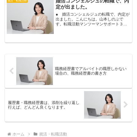
婚活コンシェルジュの転職で、内
就活・転職活動
ったニュースの質問に、...
定が出ました。
● 婚活コンシェルジュの転職で、内定が
出ました。こんにちは。山本しのぶで
す。転職活動マンツーマンサポート３か
月コースにお申込み頂いているお客様か
ら、婚活コンシェルジュで内定のご報告
を頂きました！おめでとうございます！
今回のお客様は、転職活動...
職務経歴書でアルバイトの職歴しかない
場合の、職務経歴書の書き方
履歴書・職務経歴書は、添削を繰り返し
行えば、どんどん良くなります。
ホーム
就活・転職活動