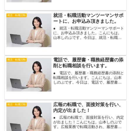
ます。社内で契約社員から正社員への社
内公募に応募されるための、書類添削で
す。社内公募の書類では...
就活・転職活動マンツーマンサポ
就活・転職活動
ートに、お申込み頂きました。
● 就活・転職活動マンツーマンサポート
に、お申込み頂きました。こんにちは。
山本しのぶです。今日は、就活・転職活
動マンツーマンサポート１ヶ月コースに
お申込み頂いたお客様と、１回目の転職
相談です。今日は、履歴書・職務経歴書
など、応募書類の添削を...
電話で、履歴書・職務経歴書の添
就活・転職活動
削と転職相談を行います。
● 電話で、履歴書・職務経歴書の添削と
転職相談を行います。こんにちは。山本
しのぶです。今日は、電話で、履歴書・
職務経歴書の添削と、転職相談です。応
募書類の添削や転職相談は、東京の対面
以外にも、電話やスカイプで行っていま
す。関東以外にお住まい...
広報の転職で、面接対策を行い、
就活・転職活動
内定が出ました！
● 広報の転職で、面接対策を行い、内定
が出ました！こんにちは。山本しのぶで
す。広報業務で転職活動され、履歴書・