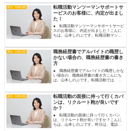
果をしっかり伝えられれ...
転職活動マンツーマンサポートサ
就活・転職活動
ービスのお客様に、内定が出まし
た！
● 転職活動マンツーマンサポートサービ
スのお客様に、内定が出ました！こんに
ちは。山本しのぶです。転職活動マンツ
ーマンサポートサービスの３ヶ月コース
をご利用頂いているお客様に、内定が出
ました！本当に良かったです！おめでと
職務経歴書でアルバイトの職歴し
就活・転職活動
うございます。＾＾今回...
かない場合の、職務経歴書の書き
方
● 職務経歴書でアルバイトの職歴しかな
い場合の、職務経歴書の書き方こんにち
は。山本しのぶです。転職活動では、正
社員や契約社員の求人に応募する場合
は、履歴書の他に、職務経歴書を作成す
る必要があります。これは、あなたがこ
転職活動の面接に持って行くカバ
就活・転職活動
れまで正社員や契約社員の...
ンは、リクルート鞄が良いです
か？
● 転職活動の面接に持って行くカバン
は、リクルート鞄が良いですか？こんに
ちは。山本しのぶです。昨日は、電話相
談で、履歴書・職務経歴書の添削と、面