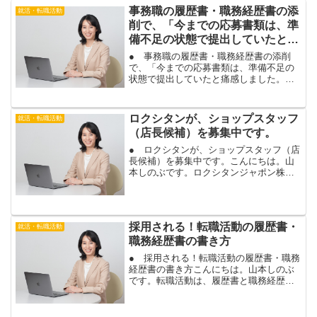
事務職の履歴書・職務経歴書の添
就活・転職活動
削で、「今までの応募書類は、準
備不足の状態で提出していたと痛
感しました。」
● 事務職の履歴書・職務経歴書の添削
で、「今までの応募書類は、準備不足の
状態で提出していたと痛感しました。」
こんにちは。山本しのぶです。事務職を
経験され、派遣社員から契約社員・正社
員で転職を希望されているお客様に、１
ロクシタンが、ショップスタッフ
就活・転職活動
５０分の履歴書・職務経歴...
（店長候補）を募集中です。
● ロクシタンが、ショップスタッフ（店
長候補）を募集中です。こんにちは。山
本しのぶです。ロクシタンジャポン株式
会社が、「L'OCCITANE」のショップス
タッフ（店長候補）を募集中です。ロク
シタンの商品は、特に女性で、好きな方
も多いですね。...
採用される！転職活動の履歴書・
就活・転職活動
職務経歴書の書き方
● 採用される！転職活動の履歴書・職務
経歴書の書き方こんにちは。山本しのぶ
です。転職活動は、履歴書と職務経歴書
で、自己ＰＲや志望動機など、あなたの
強みや熱意をアピールできれば、面接に
進みます。応募書類であなたの経験や成