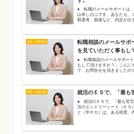
す。
● 転職のメールサポートは
山本しのぶです。あなたも、
類選考、面接など、内定が出る
転職相談のメールサポ
就活・転職活動
を見ていただく事もし
● 転職相談のメールサポー
もして頂けますか？」こんに
て、お問合せを頂きましたので
就活のＥＳで、「最も
就活・転職活動
● 就活のＥＳで、「最も苦
活のエントリーシート（ＥＳ
と（学チカ）は、ある程度、内