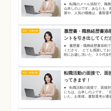
● 転職のメール添削で、職
山本しのぶです。あなたも、
業や、人気の職種は、書類選考
履歴書・職務経歴書添
就活・転職活動
ントを引き出してくだ
● 履歴書・職務経歴書添削
くださり、 とても感謝して
削にお越し頂いた、３０代女性
転職活動の面接で、面
就活・転職活動
ってきます！
● 転職活動の面接で、面接
にちは。山本しのぶです。「
いた、お客様。書類選考が通過