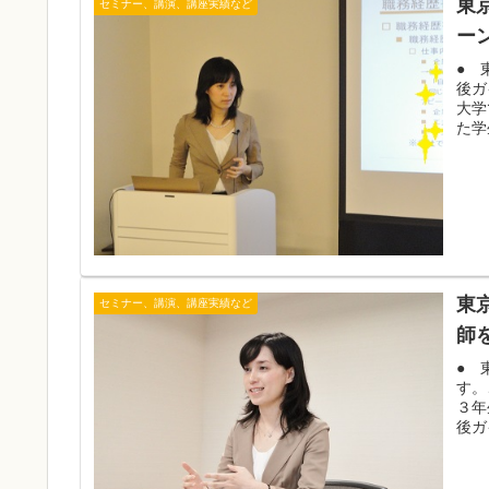
東
セミナー、講演、講座実績など
ー
● 
後ガ
大学
た学
東
セミナー、講演、講座実績など
師
● 
す。
３年
後ガ