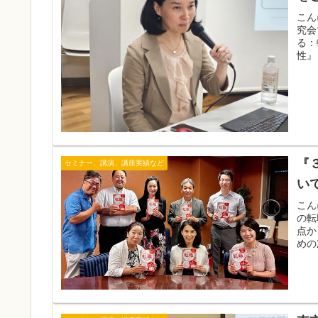
こん
究会
る：
性』
『
セミナー、講演、講座実績など
い
こん
の転
点か
めの