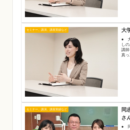
大
セミナー、講演、講座実績など
● 
しの
講師
真っ
同
セミナー、講演、講座実績など
さ
● 