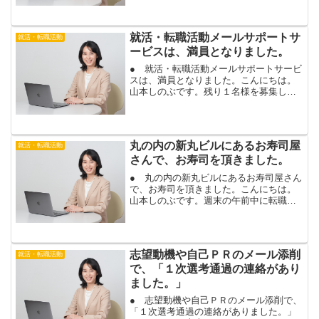
タヌーンティーを楽しむオフ会ですが、
募集を締め切りましたので、お知らせし
ます。ご参加頂く皆さま...
就活・転職活動メールサポートサ
就活・転職活動
ービスは、満員となりました。
● 就活・転職活動メールサポートサービ
スは、満員となりました。こんにちは。
山本しのぶです。残り１名様を募集して
いた、就活・転職活動メールサポートサ
ービスですが、お蔭さまで、満員となり
ました。ありがとうございます！新規の
募集については、一旦、...
丸の内の新丸ビルにあるお寿司屋
就活・転職活動
さんで、お寿司を頂きました。
● 丸の内の新丸ビルにあるお寿司屋さん
で、お寿司を頂きました。こんにちは。
山本しのぶです。週末の午前中に転職相
談を行った後、丸の内の新丸ビル５Ｆに
ある、たる善という、お寿司屋さんで、
お寿司を頂きました。お正月で、おせち
料理などが続き、ちょっ...
志望動機や自己ＰＲのメール添削
就活・転職活動
で、「１次選考通過の連絡があり
ました。」
● 志望動機や自己ＰＲのメール添削で、
「１次選考通過の連絡がありました。」