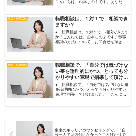
こんにちは。山本しのぶです。あなた
も、転職活動の書類選考に、通過します
よ。履歴書や職務経歴書は、自己ＰＲや
志望動機の書き方に、悩む場合が多いで
転職相談は、１対１で、相談でき
就活・転職活動
すね。自己ＰＲや志望動機...
ますか？
● 転職相談は、１対１で、相談できます
か？こんにちは。山本しのぶです。転職
相談の方法について、お問合せを頂きま
した。転職相談のメニュー内容など、気
になることがある場合は、お気軽にお問
合せ下さいね。＾＾今回の方は、「転職
相談は、１対１で、相談...
転職相談で、「自分では気づけな
就活・転職活動
い事を論理的にかつ、とっても分
かりやすい表現で指導して頂けま
した。」
● 転職相談で、「自分では気づけない事
を論理的にかつ、とっても分かりやすい
表現で指導して頂けました。」こんにち
は。山本しのぶです。あなたも、希望の
仕事で、内定がもらえますよ。転職活動
は、１人で行うと、正解が分からず、不
安ですね。自己ＰＲや志...
東京のキャリアカウンセリングで、「自
分一人では気付けなかったことばかりで