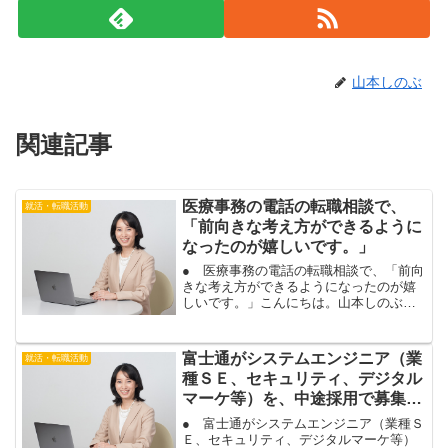
山本しのぶ
関連記事
医療事務の電話の転職相談で、
就活・転職活動
「前向きな考え方ができるように
なったのが嬉しいです。」
● 医療事務の電話の転職相談で、「前向
きな考え方ができるようになったのが嬉
しいです。」こんにちは。山本しのぶで
す。医療事務を経験され、転職を希望さ
れている、大阪在住のお客様と、電話で
転職相談を行いました。今の会社に不満
富士通がシステムエンジニア（業
就活・転職活動
がある場合も、状況を整...
種ＳＥ、セキュリティ、デジタル
マーケ等）を、中途採用で募集中
です。
● 富士通がシステムエンジニア（業種Ｓ
Ｅ、セキュリティ、デジタルマーケ等）