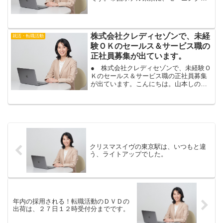
に、パンケーキを食べに行きました。帝
国ホテル東京のパンケーキは、お気に入
りなのですが、モーニングの時間帯は、
初めて、行ってみました。...
株式会社クレディセゾンで、未経
就活・転職活動
験ＯＫのセールス＆サービス職の
正社員募集が出ています。
● 株式会社クレディセゾンで、未経験Ｏ
Ｋのセールス＆サービス職の正社員募集
が出ています。こんにちは。山本しのぶ
です。株式会社クレディセゾンから、未
経験から正社員で入社できる、セールス
＆サービス職の募集が出ています。リク
ナビネクストの求人は、...
クリスマスイヴの東京駅は、いつもと違
う、ライトアップでした。
年内の採用される！転職活動のＤＶＤの
出荷は、２７日１２時受付分までです。