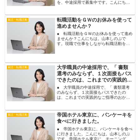
を、中途採用で募集中です。こんにち
は。山本しのぶです。富士通株式会社
が、システムエンジニアを中途採用で募
集中です。富士通のシステムエンジニア
転職活動をＧＷのお休みを使って
就活・転職活動
（ＳＥ）の求人詳細は、こち...
進めませんか？
● 転職活動をＧＷのお休みを使って進め
ませんか？こんにちは。山本しのぶで
す。現職で仕事をしながら転職活動を行
っている場合は、普段、なかなかまとま
った時間を転職活動にあてるのが難しい
ですね。そんなあなたには、ゴールデン
ウィークは絶好の機会です...
大学職員の中途採用で、「 書類
就活・転職活動
選考のみならず、１次面接もパス
できたのは、これまでの実践的な
ご指導のおかげだと思っていま
● 大学職員の中途採用で、「 書類選考
す。」
のみならず、１次面接もパスできたの
は、これまでの実践的なご指導のおかげ
だと思っています。」こんにちは。山本
しのぶです。中途採用の面接アドバイス
を行ったお客様から、大学職員の１次面
帝国ホテル東京に、パンケーキを
就活・転職活動
接合格のご報告を頂きまし...
食べに行きました。
● 帝国ホテル東京に、パンケーキを食べ
に行きました。こんにちは。山本しのぶ
です。帝国ホテル東京に、モーニング