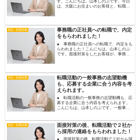
す。こんにちは。山本しのぶです。今日
は、大阪にお住まいのお客様と、転職活
動の相談を、電話相談で行います。対面
の転職相談は、東京駅で行っています
が、遠方にお住まいの場合は、電話相談
や、スカイプのご相談も、ご...
事務職の正社員への転職で、内定
就活・転職活動
をもらわれました！
● 事務職の正社員への転職で、内定をも
らわれました！こんにちは。山本しのぶ
です。面接対策をしたお客様が、事務職
の正社員で、内定されました！本当に良
かったです。おめでとうございます！＾
＾転職活動で、なかなか内定が出なくて
も、大丈夫ですよ。正し...
転職活動の一般事務の志望動機
就活・転職活動
も、応募する企業に合う内容を考
えられます。
● 転職活動の一般事務の志望動機も、応
募する企業に合う内容を考えられます。
こんにちは。山本しのぶです。一般事務
など、事務職で転職活動を行う場合に、
志望動機のご相談をよく受けます。一般
事務の志望動機って、どうやって考えれ
面接対策の後、転職活動で２社か
就活・転職活動
ば良いのだろう。志望理...
ら採用の連絡をもらわれました！
● 面接対策の後、転職活動で２社から採