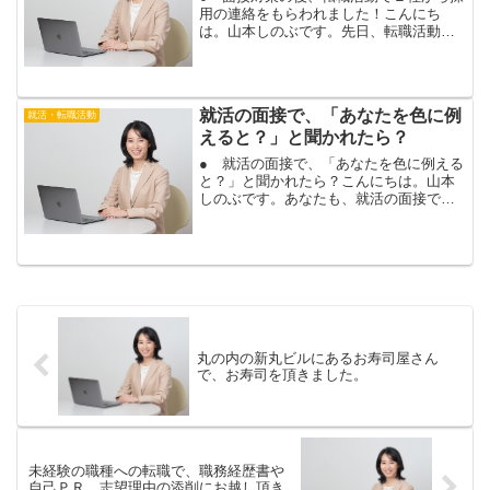
用の連絡をもらわれました！こんにち
は。山本しのぶです。先日、転職活動の
面接対策を行った３０代女性のお客様か
ら、採用のご報告を頂きましたので、ご
紹介しますね。今回のお客様は、カード
会社など、２社から内定を...
就活の面接で、「あなたを色に例
就活・転職活動
えると？」と聞かれたら？
● 就活の面接で、「あなたを色に例える
と？」と聞かれたら？こんにちは。山本
しのぶです。あなたも、就活の面接で、
評価が上がる回答ができますよ。就活の
面接では、答え方に悩む質問が、いろい
ろありますね。例えば、志望動機やキャ
リアプラン、あなたを色...
丸の内の新丸ビルにあるお寿司屋さん
で、お寿司を頂きました。
未経験の職種への転職で、職務経歴書や
自己ＰＲ、志望理由の添削にお越し頂き