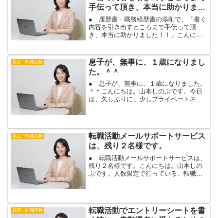
手伝って頂き、本当に助かりまし
た！！」
● 履歴書・職務経歴書の添削で、「書く
内容を引き出すところまで手伝って頂
き、本当に助かりました！！」こんにち
は。山本しのぶです。事務職での転職を
希望して、履歴書・職務経歴書の添削に
お越し頂いたお客様から、ご感想を頂き
息子が、無事に、１歳になりまし
就活・転職活動
ましたのでご紹介します。...
た。＾＾
● 息子が、無事に、１歳になりました。
＾＾こんにちは。山本しのぶです。今日
は、久しぶりに、少しプライベートネタ
を、書いてみます。少し前ですが、息子
が、無事に、１歳をむかえました。母
は、感無量です。＾＾１年前を思い出す
と、無事に産まれたときの...
転職活動メールサポートサービス
就活・転職活動
は、残り２名様です。
● 転職活動メールサポートサービスは、
残り２名様です。こんにちは。山本しの
ぶです。人数限定で行っている、転職活
動メールサポートサービスですが、残り
２名様となりました。転職活動の応募書
類や面接対策など、メールでご相談され
たい場合は、お急ぎ下さ...
転職活動でエントリーシートを書
就活・転職活動