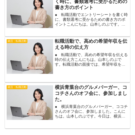
く時に、書類選考に受かるための
書き方のポイント
● 転職活動でエントリーシートを書く時
に、書類選考に受かるための書き方のポ
イントこんにちは。山本しのぶです。転
職活動では、書類選考は履歴書や職務経
歴書で行われる場合が多いですね。ただ
し、企業によっては、企業が独自に作成
転職活動で、高めの希望年収を伝
就活・転職活動
したエントリーシートで...
える時の伝え方
● 転職活動で、高めの希望年収を伝える
時の伝え方こんにちは。山本しのぶで
す。転職活動の面接では、希望年収を質
問されることがあります。転職する場合
は、今よりも高い給与が欲しい、と思う
事もありますね。転職活動で高めの希望
年収を伝える場合は、金額...
横浜青葉台のグルメバーガー、コ
就活・転職活動
コチさんのオフ会に、参加しまし
た。
● 横浜青葉台のグルメバーガー、ココチ
さんのオフ会に、参加しました。こんに
ちは。山本しのぶです。今日は、横浜の
青葉台にある、人気のグルメバーガー、
ココチさんで開催されるオフ会に、参加
しました。ココチさんに伺うのは２回目