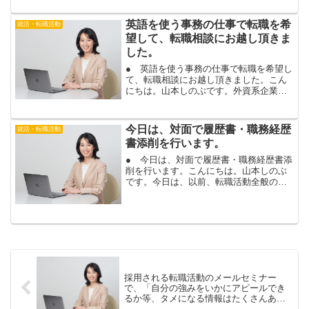
エントリーシート添削を行っている、お
客様。自己ＰＲや志望動機...
英語を使う事務の仕事で転職を希
就活・転職活動
望して、転職相談にお越し頂きま
した。
● 英語を使う事務の仕事で転職を希望し
て、転職相談にお越し頂きました。こん
にちは。山本しのぶです。外資系企業で
勤務され、英語を使ったアシスタント業
務をされているお客様が、英語を使う仕
事で転職を希望され、転職相談にお越し
今日は、対面で履歴書・職務経歴
就活・転職活動
頂きました。英語力があ...
書添削を行います。
● 今日は、対面で履歴書・職務経歴書添
削を行います。こんにちは。山本しのぶ
です。今日は、以前、転職活動全般のご
相談にお越し頂いたお客様と、履歴書・
職務経歴書の添削を行います。転職活動
全般のご相談では、これまでの仕事を振
り返りながら、合う仕事...
採用される転職活動のメールセミナー
で、「自分の強みをいかにアピールでき
るか等、タメになる情報はたくさんあり
ました。」