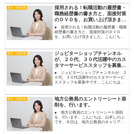
え方で、悩むことが多いの...
採用される！転職活動の履歴書・
就活・転職活動
職務経歴書の書き方と、面接対策
のＤＶＤを、お買い上げ頂きまし
た。
● 採用される！転職活動の履歴書・職務
経歴書の書き方と、面接対策のＤＶＤ
を、お買い上げ頂きました。こんにち
は。山本しのぶです。採用される！転職
活動「履歴書・職務経歴書の書き方」と
「面接対策のポイント」の２つのＤＶＤ
ジュピターショップチャンネル
就活・転職活動
を、お求め頂きました。あり...
が、２０代、３０代活躍中のカス
タマーサービススタッフを募集中
です。
● ジュピターショップチャンネルが、２
０代、３０代活躍中のカスタマーサービ
ススタッフを募集中です。こんにちは。
山本しのぶです。 ジュピターショップチ
ャンネル株式会社が、中途採用で、カス
タマーサービススタッフを募集していま
地方公務員のエントリーシート添
就活・転職活動
す。ジュピターショッ...
削を、行います。
● 地方公務員のエントリーシート添削
を、行います。こんにちは。山本しのぶ
です。今日は、地方公務員のキャリア採
用に応募されるお客様の、エントリーシ
ート添削を行います。これまで何度も、