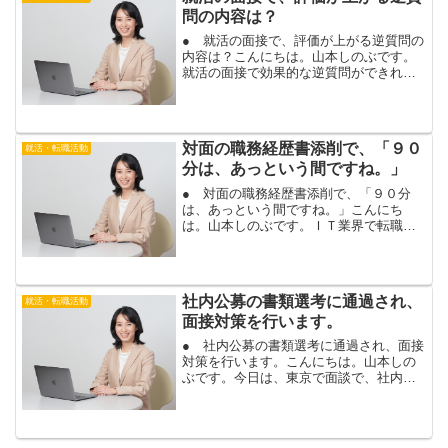
にお越し頂いたお客様か...
問の内容は？
● 就活の面接で、評価が上がる逆質問の
内容は？こんにちは。山本しのぶです。
就活の面接で効果的な逆質問ができれ
ば、評価が上がります。自己ＰＲや志望
動機で、熱意を上手くアピールできなか
った場合も、最後に行う逆質問は、挽回
のチャンスです。逆質問で...
対面の職務経歴書添削で、「９０
就活・転職活動
分は、あっという間ですね。」
● 対面の職務経歴書添削で、「９０分
は、あっという間ですね。」こんにち
は。山本しのぶです。ＩＴ業界で転職を
希望されているお客様と、履歴書・職務
経歴書添削を対面で行いました。６０分
の応募書類添削サービスにお申し込み頂
きましたが、延長を希望され...
社内公募の書類選考に通過され、
就活・転職活動
面接対策を行います。
● 社内公募の書類選考に通過され、面接
対策を行います。こんにちは。山本しの
ぶです。今日は、東京で面談で、社内公
募の面接対策を行います。前回、社内公
募の志望理由など、応募書類の添削にお
越し頂いた、お客様。見事に、社内公募
の書類選考に、通過され...