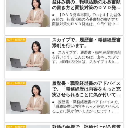
盆休み前の、転職活動の応募書類
の書き方と面接対策のＤＶＤ発送
は、９日午前中までです。
● 【ＤＶＤ発送再開しています】お盆休
み前の、転職活動の応募書類の書き方と
面接対策のＤＶＤ発送は、９日午前中ま
でです。こんにちは。山本しのぶです。
お盆休みは、発送がお休みだった、ＤＶ
Ｄですが、１９日（月）から、発送が再
スカイプで、履歴書・職務経歴書
就活・転職活動
開されています。お盆休...
添削を行います。
● スカイプで、履歴書・職務経歴書添削
を行います。こんにちは。山本しのぶで
す。日曜日の今日は、スカイプ（Ｓｋｙ
ｐｅ）で、転職活動の履歴書・職務経歴
書添削を行います。履歴書・職務経歴書
添削や面接対策は、対面のご相談以外
に、スカイプや電話でも、...
履歴書・職務経歴書のアドバイス
就活・転職活動
で、「職務経歴は内容をもっと充
実させられることに気が付いてよ
かったです！」
● 履歴書・職務経歴書のアドバイスで、
「職務経歴は内容をもっと充実させられ
ることに気が付いてよかったです！」こ
んにちは。山本しのぶです。転職活動マ
ンツーマンサポートの３ヶ月コースにお
申込み頂き、履歴書・職務経歴書の添削
就活の面接で、評価が上がる逆質
就活・転職活動