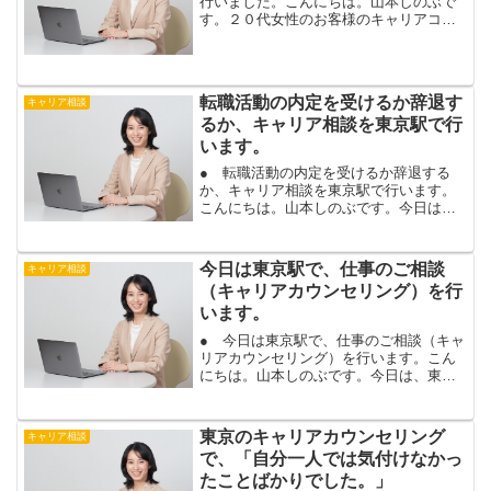
行いました。こんにちは。山本しのぶで
す。２０代女性のお客様のキャリアコン
サルティングを、東京で対面で行いまし
た。今までも、転職活動を行われる時、
応募書類の添削や、面接対策にお申込み
頂いた、お客様です。転...
転職活動の内定を受けるか辞退す
キャリア相談
るか、キャリア相談を東京駅で行
います。
● 転職活動の内定を受けるか辞退する
か、キャリア相談を東京駅で行います。
こんにちは。山本しのぶです。今日は、
転職活動で内定が出たお客様の、内定を
受諾するか、辞退するか、今後のキャリ
アのご相談を、東京駅で行います。今回
今日は東京駅で、仕事のご相談
キャリア相談
のお客様は、前回、履歴書...
（キャリアカウンセリング）を行
います。
● 今日は東京駅で、仕事のご相談（キャ
リアカウンセリング）を行います。こん
にちは。山本しのぶです。今日は、東京
駅で、転職活動や仕事全般のご相談のキ
ャリアカウンセリングを行います。私の
転職相談は、転職をするか悩んでいる場
東京のキャリアカウンセリング
キャリア相談
合も、ご相談頂けます。...
で、「自分一人では気付けなかっ
たことばかりでした。」