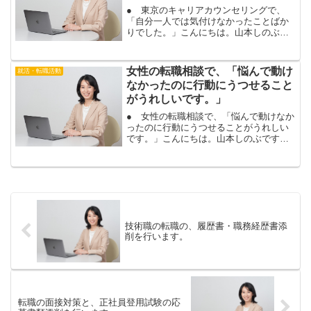
● 東京のキャリアカウンセリングで、
「自分一人では気付けなかったことばか
りでした。」こんにちは。山本しのぶで
す。東京のキャリアカウンセリングに、
２０代男性のお客様に、お越し頂きまし
た。今の会社に残るか、転職するか悩ん
女性の転職相談で、「悩んで動け
就活・転職活動
でいる場合も、興味がある...
なかったのに行動にうつせること
がうれしいです。」
● 女性の転職相談で、「悩んで動けなか
ったのに行動にうつせることがうれしい
です。」こんにちは。山本しのぶです。
あなたも、転職を悩んで動けない状態か
ら、行動に移せます。いつかは転職しよ
うと思うけれど、今の仕事もあるし。タ
イミング的に、いつ動け...
技術職の転職の、履歴書・職務経歴書添
削を行います。
転職の面接対策と、正社員登用試験の応