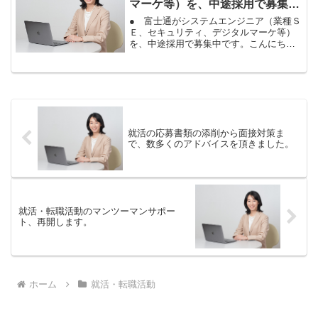
マーケ等）を、中途採用で募集中
です。
● 富士通がシステムエンジニア（業種Ｓ
Ｅ、セキュリティ、デジタルマーケ等）
を、中途採用で募集中です。こんにち
は。山本しのぶです。富士通株式会社
が、システムエンジニアを中途採用で募
集中です。富士通のシステムエンジニア
（ＳＥ）の求人詳細は、こち...
就活の応募書類の添削から面接対策ま
で、数多くのアドバイスを頂きました。
就活・転職活動のマンツーマンサポー
ト、再開します。
ホーム
就活・転職活動