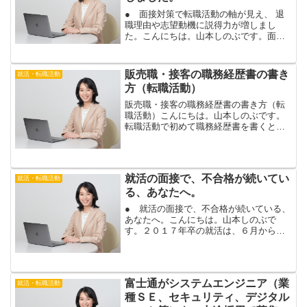
● 面接対策で転職活動の軸が見え、 退
職理由や志望動機に説得力が増しまし
た。こんにちは。山本しのぶです。面接
対策にお越し頂いた、２０代女性のお客
様から、ご感想を頂きましたので、ご紹
介します。今回のお客様は、書類選考は
販売職・接客の職務経歴書の書き
就活・転職活動
受かるけれど、面接で不合...
方（転職活動）
販売職・接客の職務経歴書の書き方（転
職活動）こんにちは。山本しのぶです。
転職活動で初めて職務経歴書を書くとき
は、職務経歴書の書き方がよく分からな
いですね。今日は、接客や販売職で合格
率が上がる、職務経歴書の書き方をお伝
えします。アパレルの接客...
就活の面接で、不合格が続いてい
就活・転職活動
る、あなたへ。
● 就活の面接で、不合格が続いている、
あなたへ。こんにちは。山本しのぶで
す。２０１７年卒の就活は、６月から、
大手企業の面接も始まっていますね。６
月に入り、早々に内定が出た場合も、あ
るでしょう。一方で、志望度の高い企業
の面接を受け、１次面接で...
富士通がシステムエンジニア（業
就活・転職活動
種ＳＥ、セキュリティ、デジタル