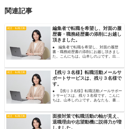
関連記事
編集者で転職を希望し、対面の履
就活・転職活動
歴書・職務経歴書の添削にお越し
頂きました。
● 編集者で転職を希望し、対面の履歴
書・職務経歴書の添削にお越し頂きまし
た。こんにちは。山本しのぶです。出版
社で編集の仕事をされ、編集者で転職を
希望されているお客様に、対面の履歴
書・職務経歴書の添削にお越し頂きまし
【残り３名様】転職活動メールサ
就活・転職活動
た。同じ編集の仕事で転職す...
ポートサービスは、残り３名様で
す。
● 【残り３名様】転職活動メールサポー
トサービスは、残り３名様です。こんに
ちは。山本しのぶです。あなたも、書類
や面接の合格率が上がり、内定に繋がり
ます。転職活動には、書類選考、１次面
接、２次面接、最終面接など、さまざま
面接対策で転職活動の軸が見え、
就活・転職活動
な選考があります。５社...
退職理由や志望動機に説得力が増
しました。