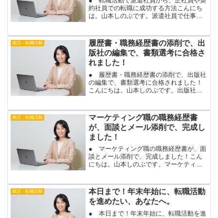
● 転職活動で派遣社員から、正社員や契
約社員での転職に成功する方法こんにち
は。山本しのぶです。派遣社員で仕事を
されている場合は、転職活動で、契約社
員や正社員での転職を希望される場合が
多いですね。２０代後半や３０代、４０
履歴書・職務経歴書の添削で、出
就活・転職活動
代で派遣社員をされてい...
版社の編集で、書類選考に合格さ
れました！
● 履歴書・職務経歴書の添削で、出版社
の編集で、書類選考に合格されました！
こんにちは。山本しのぶです。出版社の
編集で転職を希望して、履歴書・職務経
歴書の添削にお越し頂いたお客様が、編
集者の仕事で、書類選考に合格されまし
マーケティング職の職務経歴書
就活・転職活動
た！編集を経験して、別...
が、面談とメール添削で、完成し
ました！
● マーケティング職の職務経歴書が、面
談とメール添削で、完成しました！こん
にちは。山本しのぶです。マーケティン
グ職で転職を希望し、転職活動マンツー
マンサポートサービスにお申込み頂い
た、お客様。面談とメールで、履歴書・
本日まで！年末年始に、転職活動
就活・転職活動
職務経歴書添削を行い、仕...
を進めたい、あなたへ。
● 本日まで！年末年始に、転職活動を進