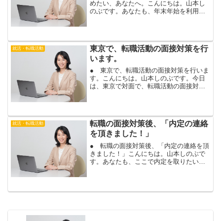
めたい、あなたへ。こんにちは。山本し
のぶです。あなたも、年末年始を利用し
て、転職活動を、進めませんか？年明け
からは、企業の採用活動も、活発化しま
す。正月休みに、履歴書・職務経歴書の
作成や面接対策を、進め...
東京で、転職活動の面接対策を行
就活・転職活動
います。
● 東京で、転職活動の面接対策を行いま
す。こんにちは。山本しのぶです。今日
は、東京で対面で、転職活動の面接対策
を行います。志望度の高い大学の大学事
務で、書類選考に合格され、面接対策に
お越し頂きます。事務職は、書類選考に
通過しても、面接の倍率...
転職の面接対策後、「内定の連絡
就活・転職活動
を頂きました！」
● 転職の面接対策後、「内定の連絡を頂
きました！」こんにちは。山本しのぶで
す。あなたも、ここで内定を取りたい、
と思った企業から、内定がもらえます
よ。転職活動の１次面接対策と最終面接
対策を、電話とメールで行ったお客様か
ら、嬉しい内定のご報告を...