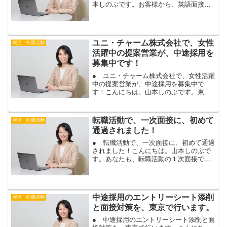
本しのぶです。お客様から、英語面接の
面接対策について、ご質問を頂きまし
た。２次面接が、英語面接になるとのこ
とで、「転職相談は、英語面接のアドバ
イスも、してもらえますか？...
ユニ・チャーム株式会社で、女性
就活・転職活動
活躍中の提案営業が、中途採用を
募集中です！
● ユニ・チャーム株式会社で、女性活躍
中の提案営業が、中途採用を募集中で
す！こんにちは。山本しのぶです。東証
一部上場のユニ・チャーム株式会社が、
女性活躍中の提案営業の中途採用を、募
集中です。ユニ・チャームで、介護用品
転職活動で、一次面接に、初めて
就活・転職活動
を中心に提案する、提案営...
通過されました！
● 転職活動で、一次面接に、初めて通過
されました！こんにちは。山本しのぶで
す。あなたも、転職活動の１次面接で、
初めて、合格の連絡がもらえます。今ま
で、１次面接で落ちていても、大丈夫で
す。中途採用の面接では、自己紹介や志
望動機、退職理由など、...
中途採用のエントリーシート添削
就活・転職活動
と面接対策を、東京で行います。
● 中途採用のエントリーシート添削と面