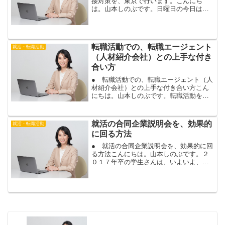
接対策を、東京で行います。こんにち
は。山本しのぶです。日曜日の今日は、
中途採用で転職活動されているお客様
の、エントリーシート添削と、面接対策
を東京で行います。エントリーシート添
削や面接練習は、土日も行っ...
転職活動での、転職エージェント
就活・転職活動
（人材紹介会社）との上手な付き
合い方
● 転職活動での、転職エージェント（人
材紹介会社）との上手な付き合い方こん
にちは。山本しのぶです。転職活動を行
うときは、人材紹介会社（転職エージェ
ント）に登録して、転職活動をする場合
もありますね。転職相談にお越し頂くお
就活の合同企業説明会を、効果的
就活・転職活動
客様から、ときどきご相...
に回る方法
● 就活の合同企業説明会を、効果的に回
る方法こんにちは。山本しのぶです。２
０１７年卒の学生さんは、いよいよ、３
月１日から、就活が本格的にスタートし
ましたね。初日の今日は、大学や就職サ
イトが開催している、合同企業説明会に
参加された場合も、多い...