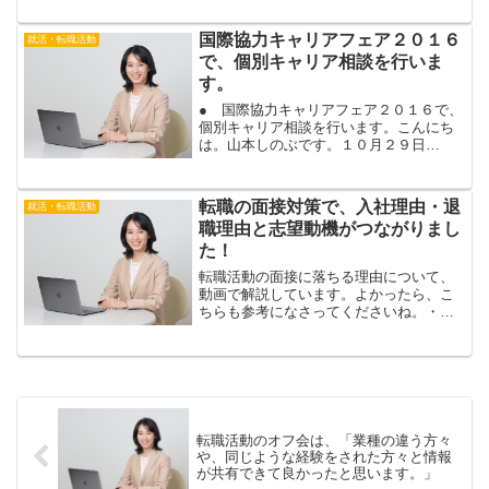
あなたも、就活の応募書類や面接が、レ
ベルアップしますよ。就活は、履歴書や
国際協力キャリアフェア２０１６
就活・転職活動
エントリーシート、面接...
で、個別キャリア相談を行いま
す。
● 国際協力キャリアフェア２０１６で、
個別キャリア相談を行います。こんにち
は。山本しのぶです。１０月２９日
（土）は、国際協力キャリアフェア２０
１６で、キャリア相談を担当します。国
際協力キャリアフェアでのキャリア相談
転職の面接対策で、入社理由・退
就活・転職活動
は、３年前くらいから、担当...
職理由と志望動機がつながりまし
た！
転職活動の面接に落ちる理由について、
動画で解説しています。よかったら、こ
ちらも参考になさってくださいね。・転
職活動の面接に落ちる理由５選転職の面
接対策で、入社理由・退職理由と志望動
機がつながりました！こんにちは。山本
しのぶです。あなたも、転...
転職活動のオフ会は、「業種の違う方々
や、同じような経験をされた方々と情報
が共有できて良かったと思います。」