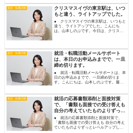
ージから、企業理念や特...
クリスマスイヴの東京駅は、いつ
就活・転職活動
もと違う、ライトアップでした。
● クリスマスイヴの東京駅は、いつもと
違う、ライトアップでした。こんにち
は。山本しのぶです。今日は、クリスマ
スですね。私は、クリスマスイヴイヴ
も、クリスマスイヴも、そして、本日の
クリスマスも、東京駅で転職相談を行っ
ています。昨日のクリスマス...
就活・転職活動メールサポート
就活・転職活動
は、本日のお申込みまでで、一旦
締め切ります。
● 就活・転職活動メールサポートは、本
日のお申込みまでで、一旦締め切りま
す。こんにちは。山本しのぶです。履歴
書・ＥＳ・職務経歴書添削や面接アドバ
イスをメールで行う、メールサポートサ
ービスですが、７月３１日のお申込みま
就活の応募書類添削と面接対策
就活・転職活動
でで、一旦ストップさせて...
で、「書類も面接での受け答えも
自分の考えていたものよりずっと
レベルアップしました。」
● 就活の応募書類添削と面接対策で、
「書類も面接での受け答えも 自分の考え
ていたものよりずっとレベルアップしま
した。」こんにちは。山本しのぶです。