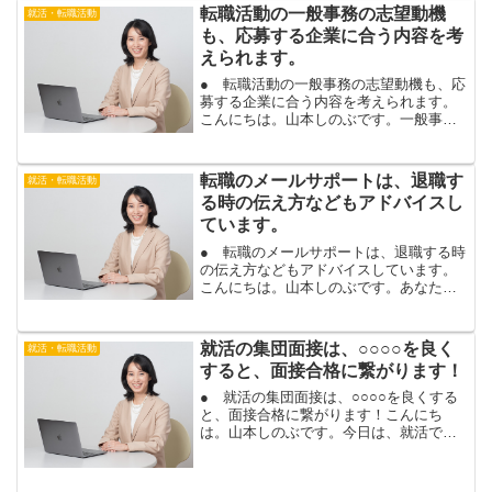
かなか上手く答えられないという悩みで
転職活動の一般事務の志望動機
就活・転職活動
す。自己ＰＲや学生時代頑...
も、応募する企業に合う内容を考
えられます。
● 転職活動の一般事務の志望動機も、応
募する企業に合う内容を考えられます。
こんにちは。山本しのぶです。一般事務
など、事務職で転職活動を行う場合に、
志望動機のご相談をよく受けます。一般
事務の志望動機って、どうやって考えれ
転職のメールサポートは、退職す
就活・転職活動
ば良いのだろう。志望理...
る時の伝え方などもアドバイスし
ています。
● 転職のメールサポートは、退職する時
の伝え方などもアドバイスしています。
こんにちは。山本しのぶです。あなた
も、スムーズに、次の会社に転職できま
す。転職活動は、応募先での書類選考、
面接など、内定が出るための活動がメイ
就活の集団面接は、○○○○を良く
就活・転職活動
ンですね。でも、在職中の...
すると、面接合格に繋がります！
● 就活の集団面接は、○○○○を良くする
と、面接合格に繋がります！こんにち
は。山本しのぶです。今日は、就活で、
面接の最初の関門である、集団面接につ
いてお伝えします。性格が大人しい場合
や、大勢の前で話すのが苦手な場合は、