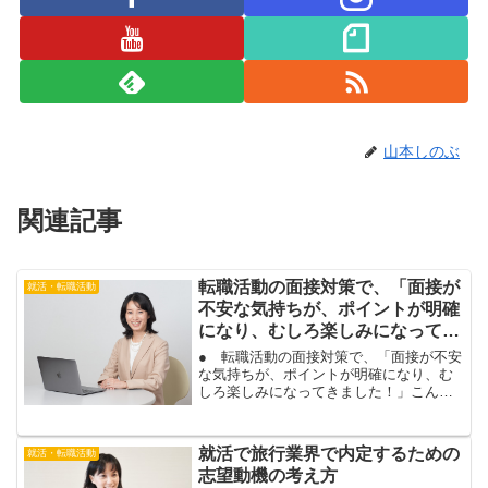
山本しのぶ
関連記事
転職活動の面接対策で、「面接が
就活・転職活動
不安な気持ちが、ポイントが明確
になり、むしろ楽しみになってき
ました！」
● 転職活動の面接対策で、「面接が不安
な気持ちが、ポイントが明確になり、む
しろ楽しみになってきました！」こんに
ちは。山本しのぶです。転職活動で志望
度合いの高い企業が面接に進み、面接対
策にお越し頂いた、２０代のお客様。面
就活で旅行業界で内定するための
就活・転職活動
接対策が終わった後、こ...
志望動機の考え方