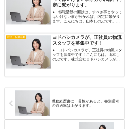
定に繋がります。
● 転職活動の面接は、すべき事とやって
はいけない事が分かれば、内定に繋がり
ます。こんにちは。山本しのぶです。あ
なたも、転職活動の面接の合格率が、上
がりますよ。転職活動の面接は、受かる
ために、押さえておくと良いポイント
ヨドバシカメラが、正社員の物流
就活・転職活動
が、いくつかあります。１...
スタッフを募集中です！
● ヨドバシカメラが、正社員の物流スタ
ッフを募集中です！こんにちは。山本し
のぶです。株式会社ヨドバシカメラが、
物流スタッフの正社員を、募集中です。
ヨドバシカメラの物流スタッフの求人
は、こちら。力仕事はなく、物流や在庫
管理などが未経験でも、応...
職務経歴書に一貫性があると、書類選考
の通過率は上がります。