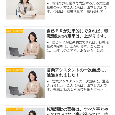
● 就活で旅行業界で内定するための志望
動機の考え方こんにちは。山本しのぶで
す。今日は、就職活動で、旅行会社で内
定をとるための志望動機の考え方をお伝
えします。志望動機は、就活で聞かれる
質問の中でも、内定をもらうためにはと
ても重要なポイントです...
自己ＰＲが効果的にできれば、転
就活・転職活動
職活動の内定率は、上がります。
● 自己ＰＲが効果的にできれば、転職活
動の内定率は、上がります。こんにち
は。山本しのぶです。あなたも、効果的
に自己ＰＲできれば、内定を、引き寄せ
ます。転職活動は、あなたが欲しい！採
用したい！と企業に思ってもらうため
の、活動です。自己ＰＲでア...
営業アシスタントの一次面接に、
就活・転職活動
通過されました！
● 営業アシスタントの一次面接に、通過
されました！こんにちは。山本しのぶで
す。転職活動の１次面接対策を行ったお
客様が、営業アシスタントの１次面接に
通過されました！おめでとうございま
す！企業や職種に合わせて、面接対策す
れば、合格に繋がります。...
転職活動の面接は、すべき事とや
就活・転職活動
ってはいけない事が分かれば、内