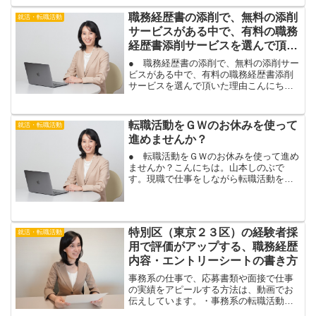
書類の添削を行い、無事...
職務経歴書の添削で、無料の添削
就活・転職活動
サービスがある中で、有料の職務
経歴書添削サービスを選んで頂い
た理由
● 職務経歴書の添削で、無料の添削サー
ビスがある中で、有料の職務経歴書添削
サービスを選んで頂いた理由こんにち
は。山本しのぶです。転職活動の履歴
書・職務経歴書の添削サービスは、人材
紹介会社（転職エージェント）やハロー
転職活動をＧＷのお休みを使って
就活・転職活動
ワークが行っている、無料の...
進めませんか？
● 転職活動をＧＷのお休みを使って進め
ませんか？こんにちは。山本しのぶで
す。現職で仕事をしながら転職活動を行
っている場合は、普段、なかなかまとま
った時間を転職活動にあてるのが難しい
ですね。そんなあなたには、ゴールデン
ウィークは絶好の機会です...
特別区（東京２３区）の経験者採
就活・転職活動
用で評価がアップする、職務経歴
内容・エントリーシートの書き方
事務系の仕事で、応募書類や面接で仕事
の実績をアピールする方法は、動画でお
伝えしています。・事務系の転職活動
で、職務経歴書や面接で仕事の成果をど