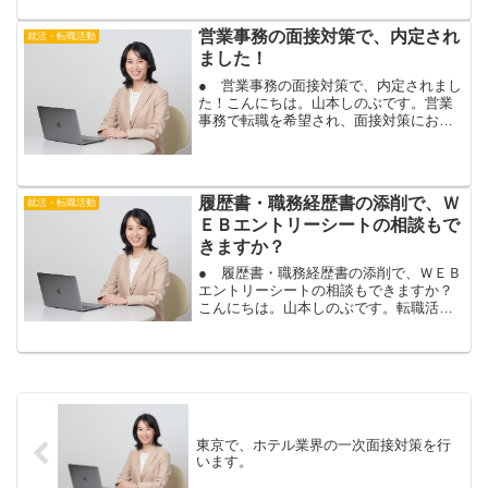
うアピールすれば良いか分かりません。
特別区（東京２３区）の経験者採用で評
営業事務の面接対策で、内定され
就活・転職活動
価がアップする、職務経歴内...
ました！
● 営業事務の面接対策で、内定されまし
た！こんにちは。山本しのぶです。営業
事務で転職を希望され、面接対策にお越
し頂いたお客様から、内定のご報告を頂
きました！おめでとうございます！最初
に面接対策を行った企業で、すんなり内
定されました。あなたも...
履歴書・職務経歴書の添削で、Ｗ
就活・転職活動
ＥＢエントリーシートの相談もで
きますか？
● 履歴書・職務経歴書の添削で、ＷＥＢ
エントリーシートの相談もできますか？
こんにちは。山本しのぶです。転職活動
の履歴書・職務経歴書の添削にお申込み
頂いたお客様から、ご質問を頂きまし
た。「職務経歴書の添削で、ＷＥＢエン
トリーシートの相談もでき...
東京で、ホテル業界の一次面接対策を行
います。