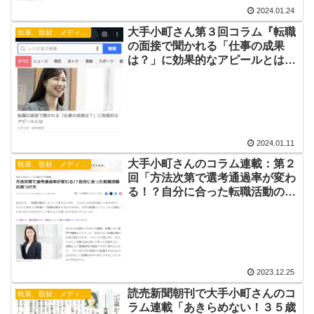
2024.01.24
大手小町さん第３回コラム『転職
執筆、取材、メディア出演
の面接で聞かれる「仕事の成果
は？」に効果的なアピールとは』
が掲載されました！
2024.01.11
大手小町さんのコラム連載：第２
執筆、取材、メディア出演
回「方法次第で選考通過率が変わ
る！？自分に合った転職活動の見
つけ方」が掲載されました。
2023.12.25
読売新聞朝刊で大手小町さんのコ
執筆、取材、メディア出演
ラム連載「あきらめない！３５歳