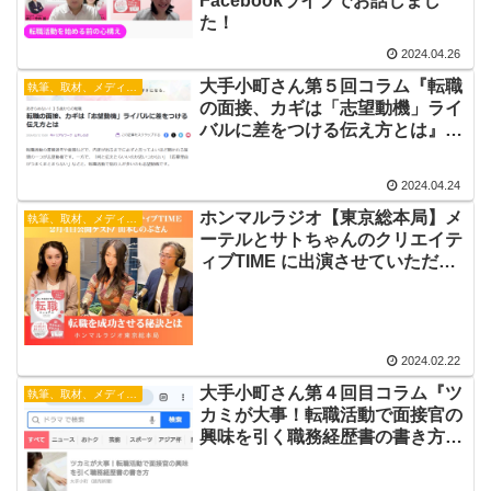
Facebookライブでお話しまし
た！
2024.04.26
大手小町さん第５回コラム『転職
執筆、取材、メディア出演
の面接、カギは「志望動機」ライ
バルに差をつける伝え方とは』が
掲載されました。
2024.04.24
ホンマルラジオ【東京総本局】メ
執筆、取材、メディア出演
ーテルとサトちゃんのクリエイテ
ィブTIME に出演させていただき
ました。
2024.02.22
大手小町さん第４回目コラム『ツ
執筆、取材、メディア出演
カミが大事！転職活動で面接官の
興味を引く職務経歴書の書き方』
が掲載されました！