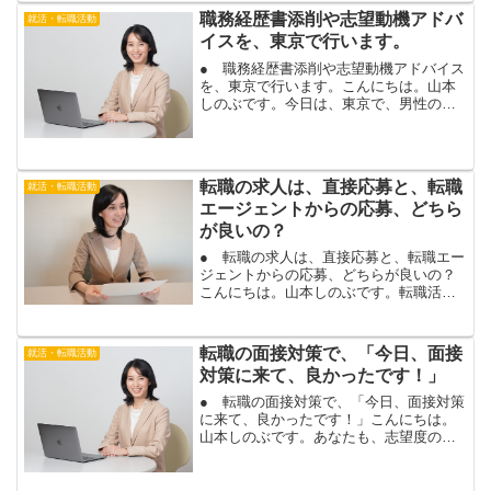
募先の製造で活かせる経験や熱意をアピ
職務経歴書添削や志望動機アドバ
就活・転職活動
ールできれば、書類選考の...
イスを、東京で行います。
● 職務経歴書添削や志望動機アドバイス
を、東京で行います。こんにちは。山本
しのぶです。今日は、東京で、男性のお
客様と対面で転職相談を行います。職務
経歴書の添削や、転職理由、志望動機の
アドバイスを行います。書類選考や面接
の合格率は、書類の書き...
転職の求人は、直接応募と、転職
就活・転職活動
エージェントからの応募、どちら
が良いの？
● 転職の求人は、直接応募と、転職エー
ジェントからの応募、どちらが良いの？
こんにちは。山本しのぶです。転職活動
は、企業のホームページからの直接応募
や、転職エージェントからの応募など、
いくつかの応募方法があります。複数の
転職の面接対策で、「今日、面接
就活・転職活動
方法で、応募できる場合...
対策に来て、良かったです！」
● 転職の面接対策で、「今日、面接対策
に来て、良かったです！」こんにちは。
山本しのぶです。あなたも、志望度の高
い企業の面接に、合格しますよ。転職活
動の面接では、志望動機や退職理由・転
職理由など、さまざまな質問がされま