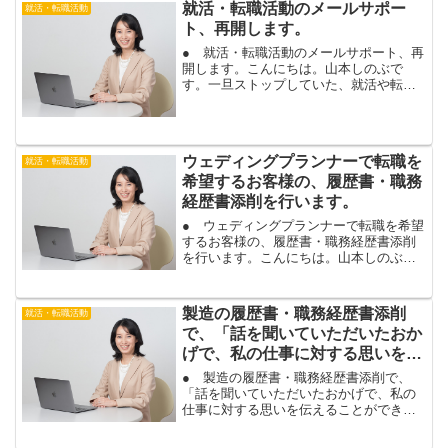
就活・転職活動のメールサポー
就活・転職活動
ト、再開します。
● 就活・転職活動のメールサポート、再
開します。こんにちは。山本しのぶで
す。一旦ストップしていた、就活や転職
活動のメールサポートを再開します。あ
なたも、１ヶ月しっかり頑張って、内定
をもらいませんか？就活で内定の近道
は、履歴書・職務経歴書・Ｅ...
ウェディングプランナーで転職を
就活・転職活動
希望するお客様の、履歴書・職務
経歴書添削を行います。
● ウェディングプランナーで転職を希望
するお客様の、履歴書・職務経歴書添削
を行います。こんにちは。山本しのぶで
す。今日は、未経験からウェディングプ
ランナーへ転職を希望されるお客様の、
履歴書・職務経歴書添削を行います。最
製造の履歴書・職務経歴書添削
就活・転職活動
近、異業種からブライダ...
で、「話を聞いていただいたおか
げで、私の仕事に対する思いを伝
えることができたのかなと思いま
● 製造の履歴書・職務経歴書添削で、
した。」
「話を聞いていただいたおかげで、私の
仕事に対する思いを伝えることができた
のかなと思いました。」こんにちは。山
本しのぶです。製造職の転職活動は、応