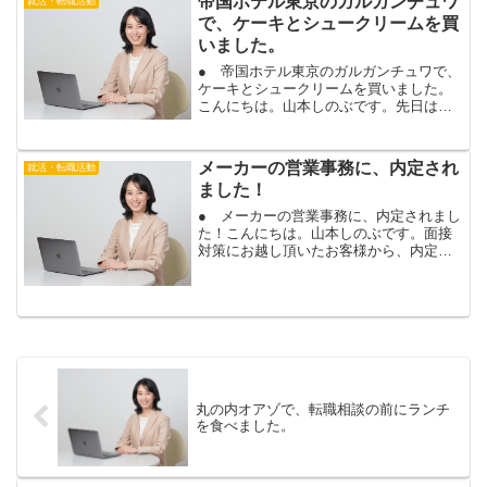
帝国ホテル東京のガルガンチュワ
就活・転職活動
した。転職活動マンツーマ...
で、ケーキとシュークリームを買
いました。
● 帝国ホテル東京のガルガンチュワで、
ケーキとシュークリームを買いました。
こんにちは。山本しのぶです。先日は、
夫のお誕生日でした。というわけで、気
になっていた帝国ホテル東京のガルガン
チュワで、ケーキとシュークリームを買
メーカーの営業事務に、内定され
就活・転職活動
いました。手前がメロン...
ました！
● メーカーの営業事務に、内定されまし
た！こんにちは。山本しのぶです。面接
対策にお越し頂いたお客様から、内定の
ご報告を頂きました！志望度の高い、メ
ーカーの営業事務に、内定されました！
年齢が高めでも、これまでの仕事経験や
志望動機など、面接でし...
丸の内オアゾで、転職相談の前にランチ
を食べました。