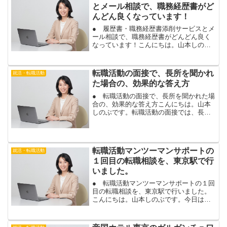
とメール相談で、職務経歴書がど
んどん良くなっています！
● 履歴書・職務経歴書添削サービスとメ
ール相談で、職務経歴書がどんどん良く
なっています！こんにちは。山本しのぶ
です。今日は、転職活動マンツーマンサ
ポートにお申込み頂いているお客様の、
履歴書と職務経歴書の添削をメールで行
転職活動の面接で、長所を聞かれ
就活・転職活動
いました。今回で、お客...
た場合の、効果的な答え方
● 転職活動の面接で、長所を聞かれた場
合の、効果的な答え方こんにちは。山本
しのぶです。転職活動の面接では、長所
や短所を聞かれる場合があります。最
近、面接対策で、長所の答え方で、何度
か同じアドバイスをしたので、こちらで
もお伝えしますね。面接で...
転職活動マンツーマンサポートの
就活・転職活動
１回目の転職相談を、東京駅で行
いました。
● 転職活動マンツーマンサポートの１回
目の転職相談を、東京駅で行いました。
こんにちは。山本しのぶです。今日は、
新しく転職活動マンツーマンサポートの
１ヶ月コースにお申込み頂いたお客様
と、東京駅で１回目の転職相談を行いま