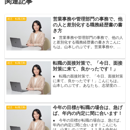
関連記事
営業事務や管理部門の事務で、他
就活・転職活動
の人と差別化する職務経歴書の書
き方
● 営業事務や管理部門の事務で、他の人
と差別化する職務経歴書の書き方こんに
ちは。山本しのぶです。営業事務や、人
事総務など、管理部門の事務で転職を希
望されているお客様と、履歴書・職務経
歴書添削を行いました。今回のお客様
転職の面接対策で、「今日、面接
就活・転職活動
は、ｗｅｂで、営業事務や...
対策に来て、良かったです！」
● 転職の面接対策で、「今日、面接対策
に来て、良かったです！」こんにちは。
山本しのぶです。あなたも、志望度の高
い企業の面接に、合格しますよ。転職活
動の面接では、志望動機や退職理由・転
職理由など、さまざまな質問がされま
す。自分なりに回答を準備...
今年の目標が転職の場合は、急げ
就活・転職活動
ば、年内の内定に間に合います！
● 今年の目標が転職の場合は、急げば、
年内の内定に間に合います！こんにち
は。山本しのぶです。１１月も中旬が過