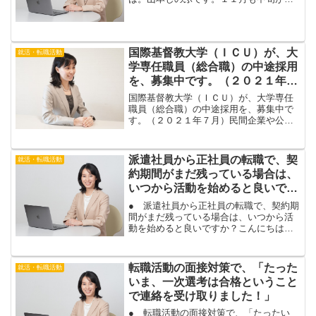
ぎ、１２月の年末が、近づいてきました
ね。今年の目標で転職をあげられた場
合、進捗はいかがですか？年内に転職を
決めるには、あと１か月少し...
国際基督教大学（ＩＣＵ）が、大
就活・転職活動
学専任職員（総合職）の中途採用
を、募集中です。（２０２１年７
月）
国際基督教大学（ＩＣＵ）が、大学専任
職員（総合職）の中途採用を、募集中で
す。（２０２１年７月）民間企業や公務
員などで事務系の仕事を経験して、国際
基督教大学（ＩＣＵ）など、大学職員に
転職を希望される場合。事務系の仕事
派遣社員から正社員の転職で、契
就活・転職活動
で、仕事の実績って、どうア...
約期間がまだ残っている場合は、
いつから活動を始めると良いです
か？
● 派遣社員から正社員の転職で、契約期
間がまだ残っている場合は、いつから活
動を始めると良いですか？こんにちは。
山本しのぶです。派遣社員から、正社員
や契約社員に転職する場合、派遣の契約
期間満了がまだ先の場合に、転職活動を
転職活動の面接対策で、「たった
就活・転職活動
いつから始めるか、悩む...
いま、一次選考は合格ということ
で連絡を受け取りました！」
● 転職活動の面接対策で、「たったい