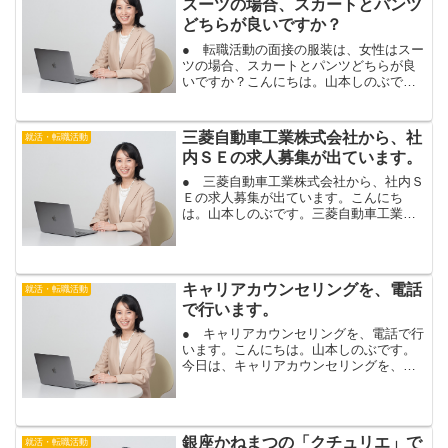
スーツの場合、スカートとパンツ
どちらが良いですか？
● 転職活動の面接の服装は、女性はスー
ツの場合、スカートとパンツどちらが良
いですか？こんにちは。山本しのぶで
す。転職活動で面接に進んだ場合、女性
で悩むことが多いのが、面接で着るスー
ツや服装ですね。転職活動の面接対策で
三菱自動車工業株式会社から、社
就活・転職活動
ご相談頂く、服装の質問で...
内ＳＥの求人募集が出ています。
● 三菱自動車工業株式会社から、社内Ｓ
Ｅの求人募集が出ています。こんにち
は。山本しのぶです。三菱自動車工業株
式会社から、社内ＳＥ（ＰＭ・ＰＬ）の
求人募集が出ています。ＩＴ業界で、オ
ープン系のシステム開発やインフラ系の
経験を積み、社内ＳＥに転...
キャリアカウンセリングを、電話
就活・転職活動
で行います。
● キャリアカウンセリングを、電話で行
います。こんにちは。山本しのぶです。
今日は、キャリアカウンセリングを、電
話で行います。キャリアカウンセリング
は、東京で対面でお会いする以外に、電
話やスカイプでも、対応しています。会
うのが難しい場合や、遠...
銀座かねまつの「クチュリエ」で
就活・転職活動