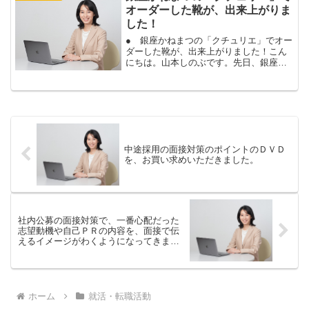
オーダーした靴が、出来上がりま
した！
● 銀座かねまつの「クチュリエ」でオー
ダーした靴が、出来上がりました！こん
にちは。山本しのぶです。先日、銀座か
ねまつ六丁目本店にある、オーダーサロ
ン「クチュリエ」でオーダーした靴が出
来上がりました！仕上がりは３週間後の
予定でしたが、少し早く...
中途採用の面接対策のポイントのＤＶＤ
を、お買い求めいただきました。
社内公募の面接対策で、一番心配だった
志望動機や自己ＰＲの内容を、面接で伝
えるイメージがわくようになってきまし
た。
ホーム
就活・転職活動