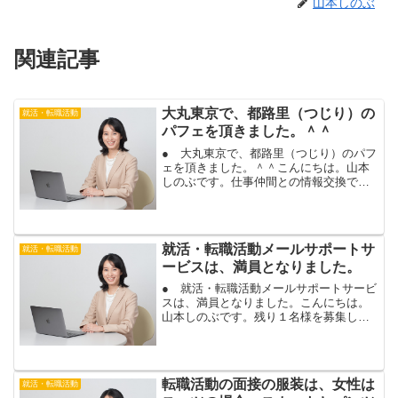
山本しのぶ
関連記事
大丸東京で、都路里（つじり）の
就活・転職活動
パフェを頂きました。＾＾
● 大丸東京で、都路里（つじり）のパフ
ェを頂きました。＾＾こんにちは。山本
しのぶです。仕事仲間との情報交換で、
久しぶりに、大丸東京に入っている、都
路里（つじり）に、パフェを食べに行き
ました。私は、京都出身なのですが、都
路里は、京都のお店なの...
就活・転職活動メールサポートサ
就活・転職活動
ービスは、満員となりました。
● 就活・転職活動メールサポートサービ
スは、満員となりました。こんにちは。
山本しのぶです。残り１名様を募集して
いた、就活・転職活動メールサポートサ
ービスですが、お蔭さまで、満員となり
ました。ありがとうございます！新規の
募集については、一旦、...
転職活動の面接の服装は、女性は
就活・転職活動