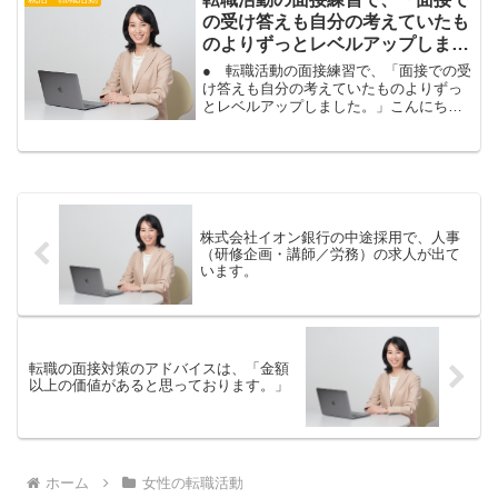
イミング的に、いつ動け...
の受け答えも自分の考えていたも
のよりずっとレベルアップしまし
た。」
● 転職活動の面接練習で、「面接での受
け答えも自分の考えていたものよりずっ
とレベルアップしました。」こんにち
は。山本しのぶです。あなたも、レベル
アップした、面接の受け答えができます
よ。面接は、面接官の質問に、どう答え
るかで、合否が決まります...
株式会社イオン銀行の中途採用で、人事
（研修企画・講師／労務）の求人が出て
います。
転職の面接対策のアドバイスは、「金額
以上の価値があると思っております。」
ホーム
女性の転職活動