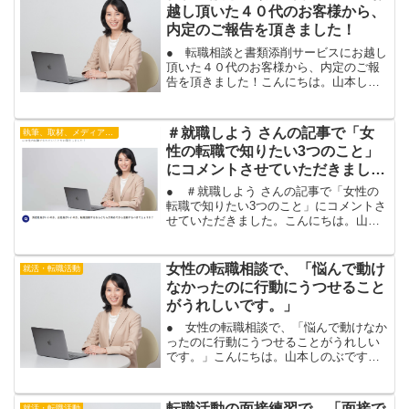
越し頂いた４０代のお客様から、
内定のご報告を頂きました！
● 転職相談と書類添削サービスにお越し
頂いた４０代のお客様から、内定のご報
告を頂きました！こんにちは。山本しの
ぶです。転職活動全般のご相談と、履歴
書・職務経歴書サービスにお越し頂い
た、４０代女性のお客様から、嬉しい内
＃就職しよう さんの記事で「女
執筆、取材、メディア出演
定のご報告を頂きました！...
性の転職で知りたい3つのこと」
にコメントさせていただきまし
た。
● ＃就職しよう さんの記事で「女性の
転職で知りたい3つのこと」にコメントさ
せていただきました。こんにちは。山本
しのぶです。＃就職しよう さんのサイト
内の記事で、「【専門家に聞いた】女性
の転職で知りたい3つのこと」についてコ
女性の転職相談で、「悩んで動け
就活・転職活動
メントさせていた...
なかったのに行動にうつせること
がうれしいです。」
● 女性の転職相談で、「悩んで動けなか
ったのに行動にうつせることがうれしい
です。」こんにちは。山本しのぶです。
あなたも、転職を悩んで動けない状態か
ら、行動に移せます。いつかは転職しよ
うと思うけれど、今の仕事もあるし。タ
転職活動の面接練習で、「面接で
就活・転職活動