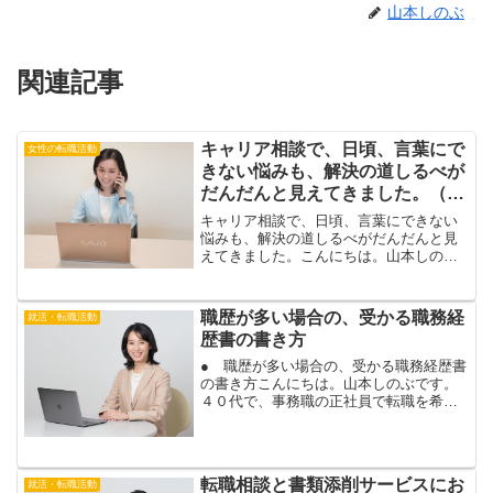
山本しのぶ
関連記事
キャリア相談で、日頃、言葉にで
女性の転職活動
きない悩みも、解決の道しるべが
だんだんと見えてきました。（３
０代女性のお客さま）
キャリア相談で、日頃、言葉にできない
悩みも、解決の道しるべがだんだんと見
えてきました。こんにちは。山本しのぶ
です。仕事をしている中では、今後のキ
ャリアや、仕事の悩み、プライベートの
悩みなど、日頃、なかなか言葉にできな
職歴が多い場合の、受かる職務経
就活・転職活動
い悩みを、抱えている場合...
歴書の書き方
● 職歴が多い場合の、受かる職務経歴書
の書き方こんにちは。山本しのぶです。
４０代で、事務職の正社員で転職を希望
されているお客様の、履歴書・職務経歴
書添削を対面で行いました。４０代の転
職は、これまで何度か転職を経験され、
職歴が多い場合もありま...
転職相談と書類添削サービスにお
就活・転職活動