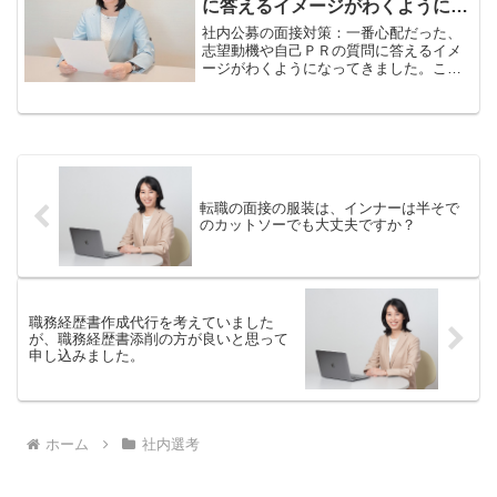
に答えるイメージがわくようにな
ってきました。
社内公募の面接対策：一番心配だった、
志望動機や自己ＰＲの質問に答えるイメ
ージがわくようになってきました。こん
にちは。山本しのぶです。あなたも、社
内公募の面接で不安な志望動機や自己Ｐ
Ｒを、面接で伝えるイメージがわくよう
になります。社内公募の面...
転職の面接の服装は、インナーは半そで
のカットソーでも大丈夫ですか？
職務経歴書作成代行を考えていました
が、職務経歴書添削の方が良いと思って
申し込みました。
ホーム
社内選考