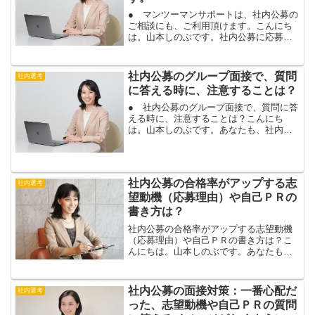
● マンツーマンサポートは、社内公募の
ご相談にも、ご利用頂けます。こんにち
は。山本しのぶです。社内公募に応募さ
れるお客様に、マンツーマンサポート１
か月コースに、お申込み頂きました。マ
ンツーマンサポートは、メニュー名が就
社内公募のグループ面接で、質問
社内選考
職活動・転職活動となっ...
に答える時に、注意することは？
● 社内公募のグループ面接で、質問に答
える時に、注意することは？こんにち
は。山本しのぶです。あなたも、社内公
募のグループ面接で、他の候補者より、
良い評価がもらえます。社内公募の面接
は、企業によっては、グループ面接（集
団面接）が行われます。グ...
社内公募の合格率がアップする志
社内選考
望動機（応募理由）や自己ＰＲの
書き方は？
社内公募の合格率がアップする志望動機
（応募理由）や自己ＰＲの書き方は？こ
んにちは。山本しのぶです。あなたも、
面接官の目にとまる、志望動機や自己Ｐ
Ｒが書ければ、社内公募の書類選考や面
接の通過率がアップします。特に、志望
社内公募の面接対策：一番心配だ
社内選考
動機は、社内公募の応募書...
った、志望動機や自己ＰＲの質問