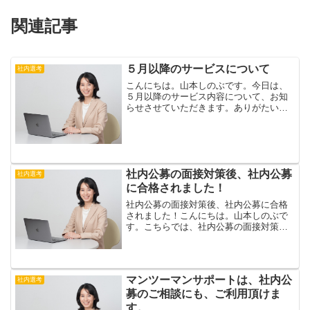
関連記事
５月以降のサービスについて
社内選考
こんにちは。山本しのぶです。今日は、
５月以降のサービス内容について、お知
らせさせていただきます。ありがたいこ
とに、現在、転職活動やキャリア相談、
社内公募、社員登用試験のご相談など、
多くのご相談をいただいております。あ
りがとうございます。現状...
社内公募の面接対策後、社内公募
社内選考
に合格されました！
社内公募の面接対策後、社内公募に合格
されました！こんにちは。山本しのぶで
す。こちらでは、社内公募の面接対策を
受けた後、社内公募に合格されたお客さ
まからのご報告を、ご紹介します。社内
公募で、書類選考に合格すれば、社内公
募の合格まで、あと１歩で...
マンツーマンサポートは、社内公
社内選考
募のご相談にも、ご利用頂けま
す。